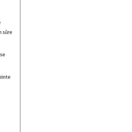
e
n sûre
ose
einte