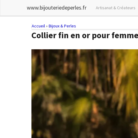
Skip
www.bijouteriedeperles.fr
Artisanat & Créateurs
to
main
content
You
Accueil
»
Bijoux & Perles
Collier fin en or pour femme
are
here