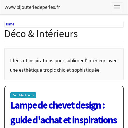
Skip
www.bijouteriedeperles.fr
Toggl
to
naviga
main
content
You
Home
Déco & Intérieurs
are
here
Idées et inspirations pour sublimer l’intérieur, avec
une esthétique tropic chic et sophistiquée.
Déco & Intérieurs
Lampe de chevet design :
guide d'achat et inspirations