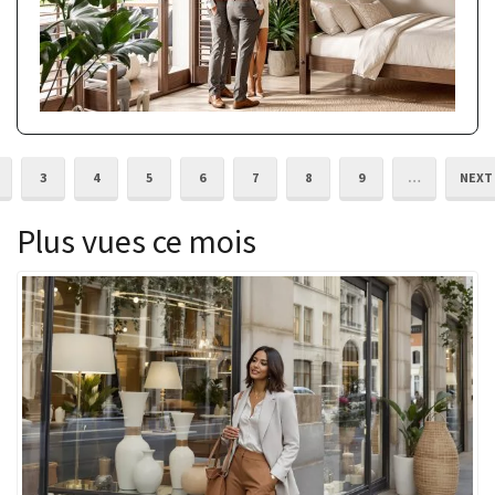
3
4
5
6
7
8
9
…
NEXT
Plus vues ce mois