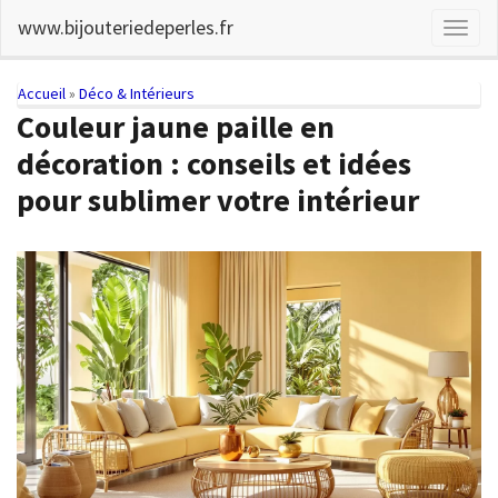
Skip
www.bijouteriedeperles.fr
Toggl
to
naviga
main
content
You
Accueil
»
Déco & Intérieurs
Couleur jaune paille en
are
décoration : conseils et idées
here
pour sublimer votre intérieur