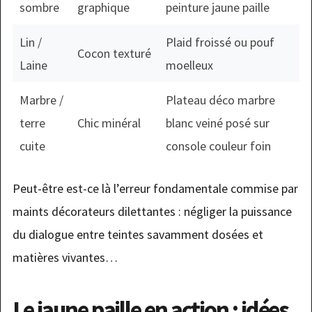
sombre
graphique
peinture jaune paille
Lin /
Plaid froissé ou pouf
Cocon texturé
Laine
moelleux
Marbre /
Plateau déco marbre
terre
Chic minéral
blanc veiné posé sur
cuite
console couleur foin
Peut-être est-ce là l’erreur fondamentale commise par
maints décorateurs dilettantes : négliger la puissance
du dialogue entre teintes savamment dosées et
matières vivantes…
Le jaune paille en action : idées