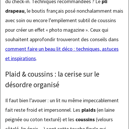
du check-in. Techniques recommandées ? Le
pli
drapeau
, le boutis français posé nonchalamment mais
avec soin ou encore l’empilement subtil de coussins
pour créer un effet « photo magazine ». Ceux qui
souhaitent approfondir trouveront des conseils dans
comment faire un beau lit déco : techniques, astuces
et inspirations
.
Plaid & coussins : la cerise sur le
désordre organisé
Il faut bien l’avouer : un lit nu même impeccablement
fait reste froid et impersonnel. Les
plaids
(en laine
peignée ou coton texturé) et les
coussins
(velours
côtelé, lin épais…) sont cette touche finale qui