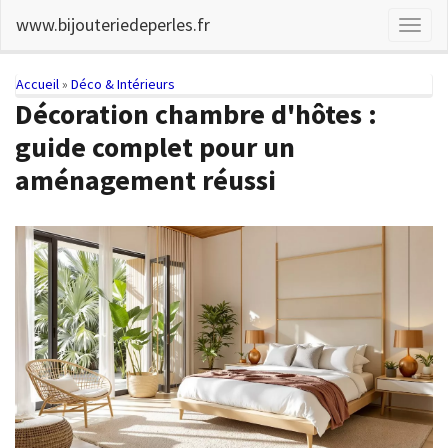
Skip
www.bijouteriedeperles.fr
Toggl
to
naviga
main
content
You
Accueil
»
Déco & Intérieurs
Décoration chambre d'hôtes :
are
guide complet pour un
here
aménagement réussi