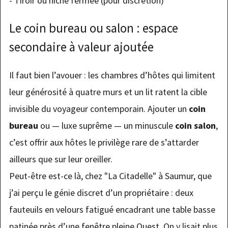
- Tiroir ou niche fermée (pour discrétion)
Le coin bureau ou salon : espace
secondaire à valeur ajoutée
Il faut bien l’avouer : les chambres d’hôtes qui limitent
leur générosité à quatre murs et un lit ratent la cible
invisible du voyageur contemporain. Ajouter un
coin
bureau
ou — luxe suprême — un minuscule
coin salon
,
c’est offrir aux hôtes le privilège rare de s’attarder
ailleurs que sur leur oreiller.
Peut-être est-ce là, chez "La Citadelle" à Saumur, que
j’ai perçu le génie discret d’un propriétaire : deux
fauteuils en velours fatigué encadrant une table basse
patinée près d’une fenêtre pleine Ouest. On y lisait plus