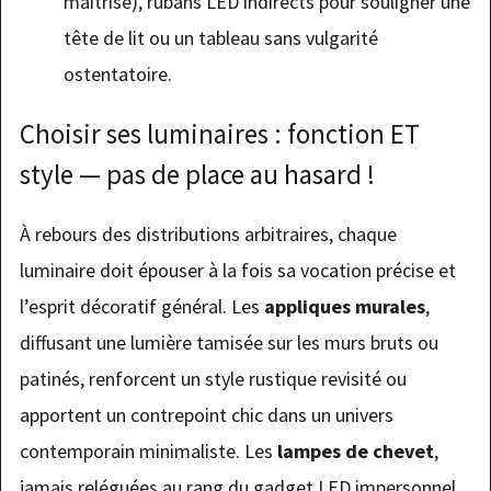
maîtrisé), rubans LED indirects pour souligner une
tête de lit ou un tableau sans vulgarité
ostentatoire.
Choisir ses luminaires : fonction ET
style — pas de place au hasard !
À rebours des distributions arbitraires, chaque
luminaire doit épouser à la fois sa vocation précise et
l’esprit décoratif général. Les
appliques murales
,
diffusant une lumière tamisée sur les murs bruts ou
patinés, renforcent un style rustique revisité ou
apportent un contrepoint chic dans un univers
contemporain minimaliste. Les
lampes de chevet
,
jamais reléguées au rang du gadget LED impersonnel,