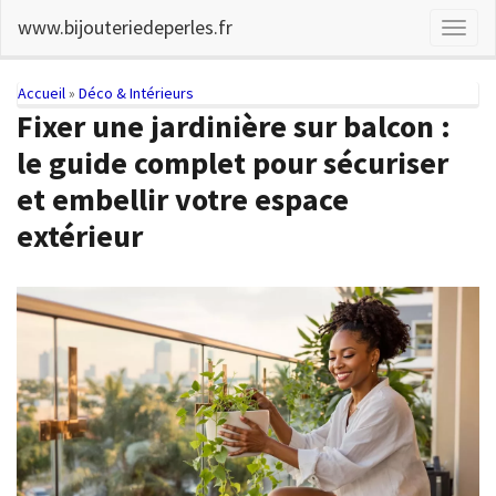
Skip
www.bijouteriedeperles.fr
Toggl
to
naviga
main
content
You
Accueil
»
Déco & Intérieurs
Fixer une jardinière sur balcon :
are
le guide complet pour sécuriser
here
et embellir votre espace
extérieur