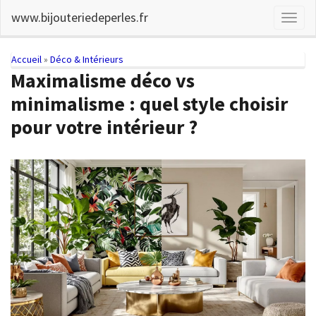
Skip
www.bijouteriedeperles.fr
Toggl
to
naviga
main
content
You
Accueil
»
Déco & Intérieurs
Maximalisme déco vs
are
minimalisme : quel style choisir
here
pour votre intérieur ?