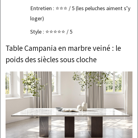
Entretien : ⭐️⭐️⭐️ / 5 (les peluches aiment s’y
loger)
Style : ⭐️⭐️⭐️⭐️⭐️ / 5
Table Campania en marbre veiné : le
poids des siècles sous cloche