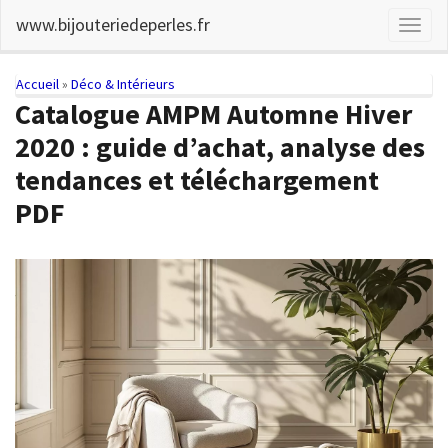
Skip
www.bijouteriedeperles.fr
Toggl
to
naviga
main
content
You
Accueil
»
Déco & Intérieurs
Catalogue AMPM Automne Hiver
are
2020 : guide d’achat, analyse des
here
tendances et téléchargement
PDF