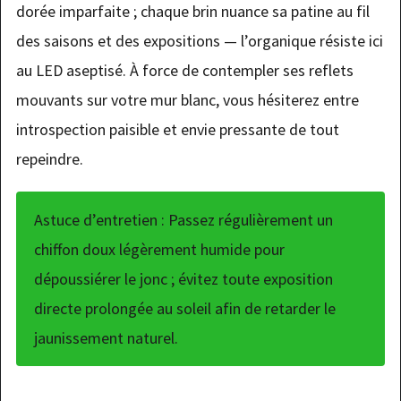
dorée imparfaite ; chaque brin nuance sa patine au fil
des saisons et des expositions — l’organique résiste ici
au LED aseptisé. À force de contempler ses reflets
mouvants sur votre mur blanc, vous hésiterez entre
introspection paisible et envie pressante de tout
repeindre.
Astuce d’entretien : Passez régulièrement un
chiffon doux légèrement humide pour
dépoussiérer le jonc ; évitez toute exposition
directe prolongée au soleil afin de retarder le
jaunissement naturel.