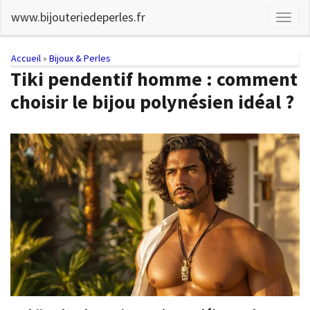
Skip
www.bijouteriedeperles.fr
Toggl
to
naviga
main
content
You
Accueil
»
Bijoux & Perles
Tiki pendentif homme : comment
are
choisir le bijou polynésien idéal ?
here