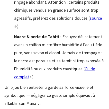
rinçage abondant. Attention : certains produits
chimiques vendus en grande surface sont trop
agressifs, préférez des solutions douces (
source
(link
).
is
Nacre & perle de Tahiti
: Essuyez délicatement
external)
avec un chiffon microfibre humidifié à l’eau tiède
pure, sans savon ni alcool. Jamais de trempage :
la nacre est poreuse et se ternit si trop exposée à
l’humidité ou aux produits caustiques (
Guide
complet
(link
).
is
Un bijou bien entretenu garde sa force visuelle et
external)
symbolique — négliger ce geste simple équivaut à
affaiblir son Mana…